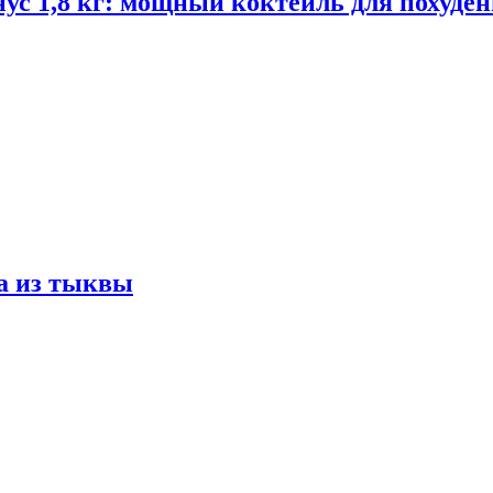
ус 1,8 кг: мощный коктейль для похуде
а из тыквы