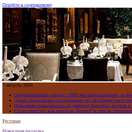
Перейти к содержимому
7 августа, 2026
Опубликовавшего видео с ПВО мигранта выдворят из Ро
Дуров отреагировал на признание его экстремистом и те
Немоляева пожаловалась на дефицит красивых актеров в 
Стало известно, как внесение Дурова* в список террорис
Ресторан
Новостная рассылка