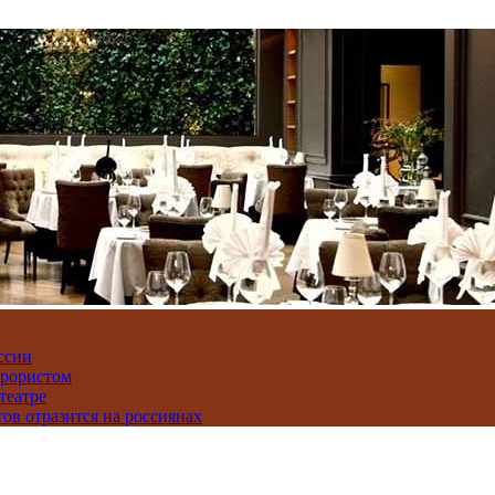
ссии
ррористом
театре
тов отразится на россиянах