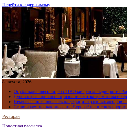
Перейти к содержимому
8 августа, 2026
Опубликовавшего видео с ПВО мигранта выдворят из Ро
Дуров отреагировал на признание его экстремистом и те
Немоляева пожаловалась на дефицит красивых актеров в 
Стало известно, как внесение Дурова* в список террорис
Ресторан
Новостная рассылка