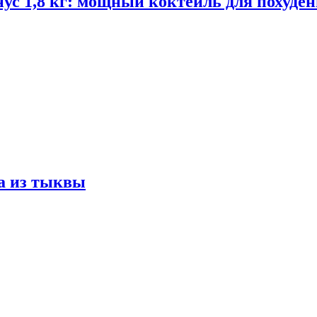
ус 1,8 кг: мощный коктейль для похуде
а из тыквы