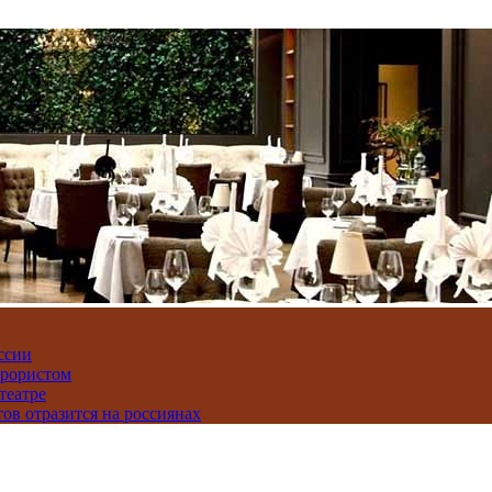
ссии
ррористом
театре
тов отразится на россиянах