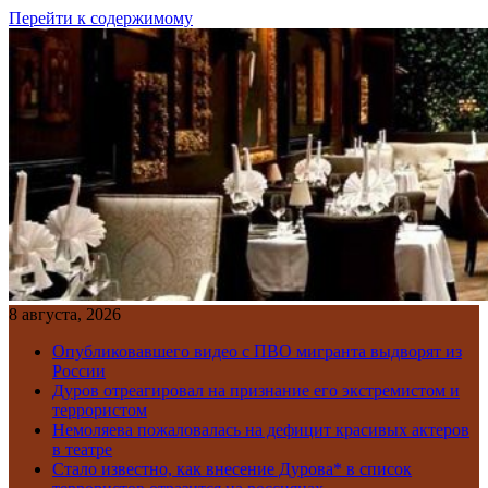
Перейти к содержимому
8 августа, 2026
Опубликовавшего видео с ПВО мигранта выдворят из
России
Дуров отреагировал на признание его экстремистом и
террористом
Немоляева пожаловалась на дефицит красивых актеров
в театре
Стало известно, как внесение Дурова* в список