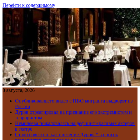
Перейти к содержимому
8 августа, 2026
Опубликовавшего видео с ПВО мигранта выдворят из
России
Дуров отреагировал на признание его экстремистом и
террористом
Немоляева пожаловалась на дефицит красивых актеров
в театре
Стало известно, как внесение Дурова* в список