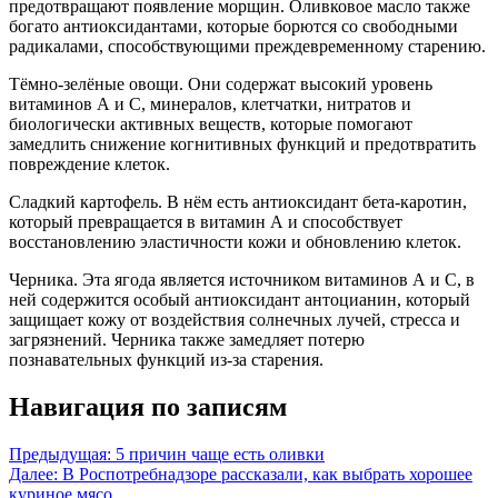
предотвращают появление морщин. Оливковое масло также
богато антиоксидантами, которые борются со свободными
радикалами, способствующими преждевременному старению.
Тёмно-зелёные овощи. Они содержат высокий уровень
витаминов А и С, минералов, клетчатки, нитратов и
биологически активных веществ, которые помогают
замедлить снижение когнитивных функций и предотвратить
повреждение клеток.
Сладкий картофель. В нём есть антиоксидант бета-каротин,
который превращается в витамин А и способствует
восстановлению эластичности кожи и обновлению клеток.
Черника. Эта ягода является источником витаминов А и С, в
ней содержится особый антиоксидант антоцианин, который
защищает кожу от воздействия солнечных лучей, стресса и
загрязнений. Черника также замедляет потерю
познавательных функций из-за старения.
Навигация по записям
Предыдущая:
5 причин чаще есть оливки
Далее:
В Роспотребнадзоре рассказали, как выбрать хорошее
куриное мясо