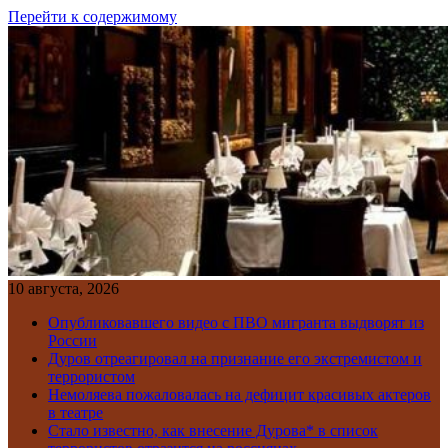
Перейти к содержимому
10 августа, 2026
Опубликовавшего видео с ПВО мигранта выдворят из
России
Дуров отреагировал на признание его экстремистом и
террористом
Немоляева пожаловалась на дефицит красивых актеров
в театре
Стало известно, как внесение Дурова* в список