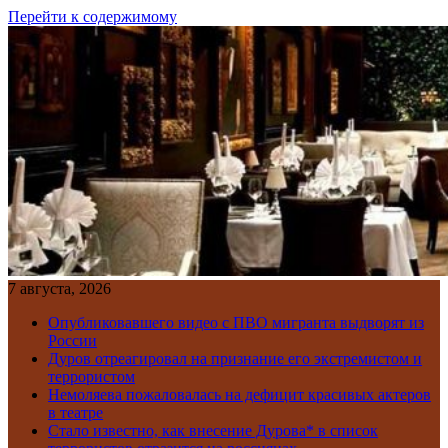
Перейти к содержимому
7 августа, 2026
Опубликовавшего видео с ПВО мигранта выдворят из
России
Дуров отреагировал на признание его экстремистом и
террористом
Немоляева пожаловалась на дефицит красивых актеров
в театре
Стало известно, как внесение Дурова* в список