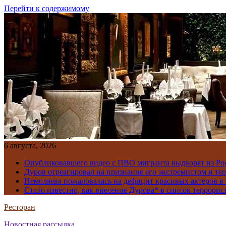
Перейти к содержимому
6 августа, 2026
Опубликовавшего видео с ПВО мигранта выдворят из Ро
Дуров отреагировал на признание его экстремистом и те
Немоляева пожаловалась на дефицит красивых актеров в 
Стало известно, как внесение Дурова* в список террорис
Ресторан
Новостная рассылка