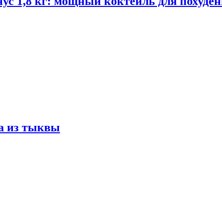
ус 1,8 кг: мощный коктейль для похуде
а из тыквы