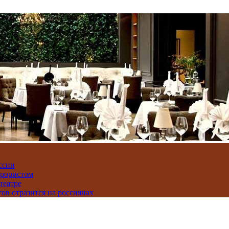
ссии
ррористом
театре
тов отразится на россиянах