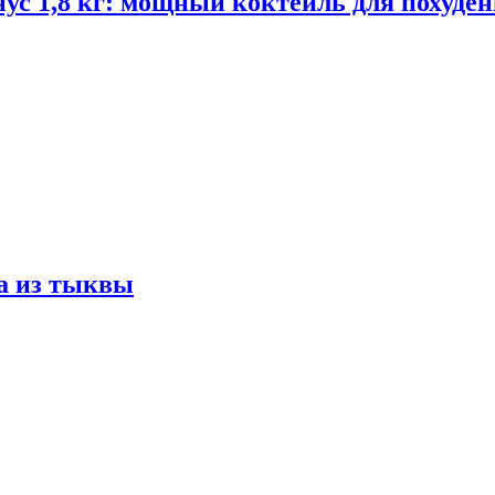
ус 1,8 кг: мощный коктейль для похуде
а из тыквы