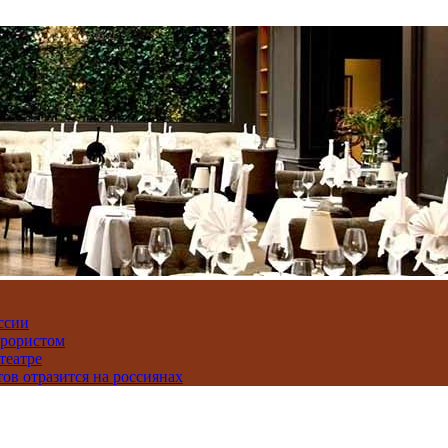
ссии
ррористом
театре
тов отразится на россиянах