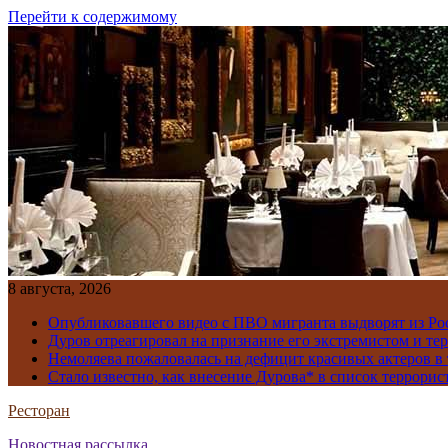
Перейти к содержимому
8 августа, 2026
Опубликовавшего видео с ПВО мигранта выдворят из Ро
Дуров отреагировал на признание его экстремистом и те
Немоляева пожаловалась на дефицит красивых актеров в 
Стало известно, как внесение Дурова* в список террорис
Ресторан
Новостная рассылка