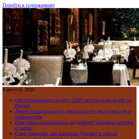
Перейти к содержимому
6 августа, 2026
Опубликовавшего видео с ПВО мигранта выдворят из
России
Дуров отреагировал на признание его экстремистом и
террористом
Немоляева пожаловалась на дефицит красивых актеров
в театре
Стало известно, как внесение Дурова* в список