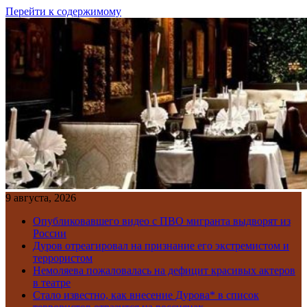
Перейти к содержимому
9 августа, 2026
Опубликовавшего видео с ПВО мигранта выдворят из
России
Дуров отреагировал на признание его экстремистом и
террористом
Немоляева пожаловалась на дефицит красивых актеров
в театре
Стало известно, как внесение Дурова* в список