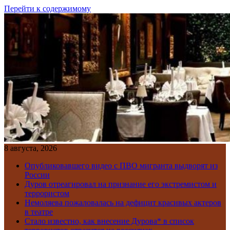
Перейти к содержимому
8 августа, 2026
Опубликовавшего видео с ПВО мигранта выдворят из
России
Дуров отреагировал на признание его экстремистом и
террористом
Немоляева пожаловалась на дефицит красивых актеров
в театре
Стало известно, как внесение Дурова* в список