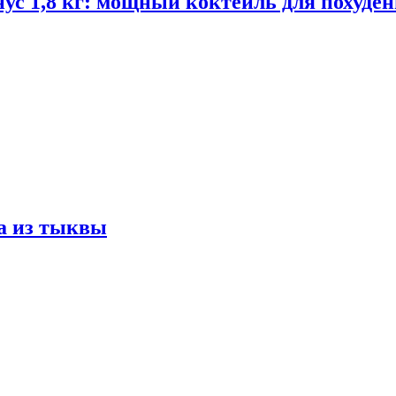
ус 1,8 кг: мощный коктейль для похуде
а из тыквы