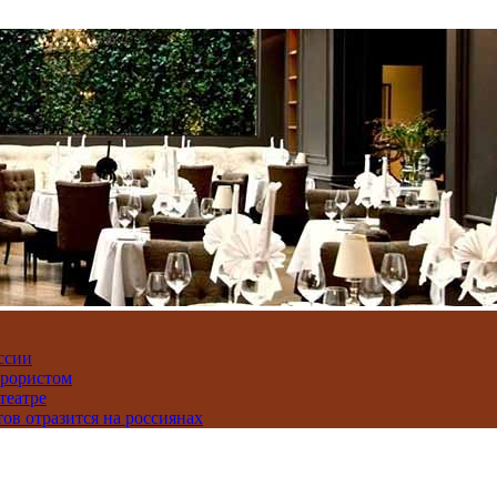
ссии
ррористом
театре
тов отразится на россиянах