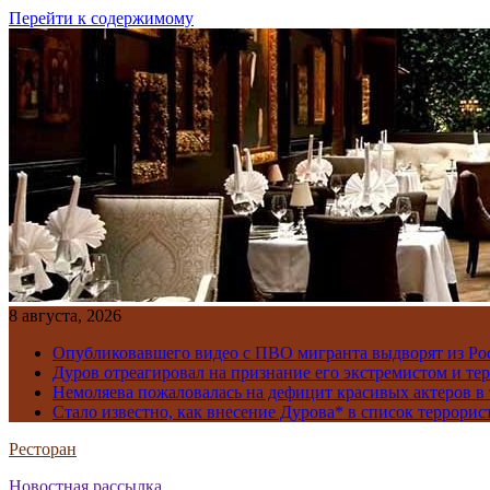
Перейти к содержимому
8 августа, 2026
Опубликовавшего видео с ПВО мигранта выдворят из Ро
Дуров отреагировал на признание его экстремистом и те
Немоляева пожаловалась на дефицит красивых актеров в 
Стало известно, как внесение Дурова* в список террорис
Ресторан
Новостная рассылка