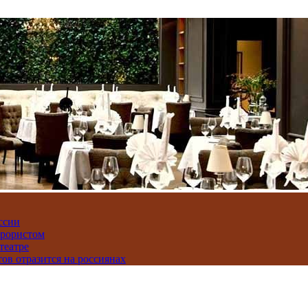
ссии
ррористом
театре
тов отразится на россиянах