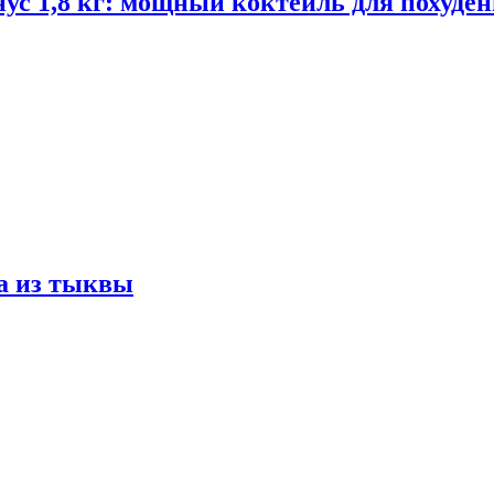
ус 1,8 кг: мощный коктейль для похуде
а из тыквы