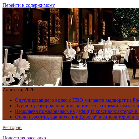
Перейти к содержимому
7 августа, 2026
Опубликовавшего видео с ПВО мигранта выдворят из Ро
Дуров отреагировал на признание его экстремистом и те
Немоляева пожаловалась на дефицит красивых актеров в 
Стало известно, как внесение Дурова* в список террорис
Ресторан
Новостная рассылка