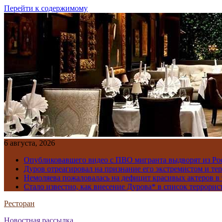
Перейти к содержимому
6 августа, 2026
Опубликовавшего видео с ПВО мигранта выдворят из Ро
Дуров отреагировал на признание его экстремистом и те
Немоляева пожаловалась на дефицит красивых актеров в 
Стало известно, как внесение Дурова* в список террорис
Ресторан
Новостная рассылка