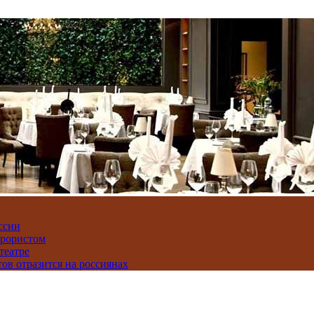
ссии
ррористом
театре
тов отразится на россиянах