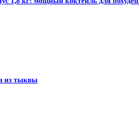
ус 1,8 кг: мощный коктейль для похуде
а из тыквы