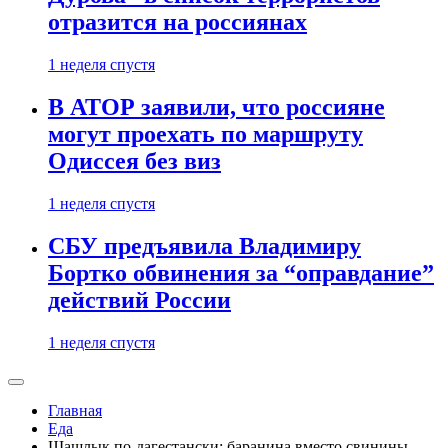
отразится на россиянах
1 неделя спустя
В АТОР заявили, что россияне
могут проехать по маршруту
Одиссея без виз
1 неделя спустя
СБУ предъявила Владимиру
Бортко обвинения за “оправдание”
действий России
1 неделя спустя
Главная
Еда
Шашлык по-дагестански: баранина вместо свинины