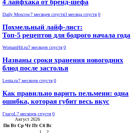
4 лайфхака от бренд-шефа
Daily Moscow
7 месяцев спустя
3 месяца спустя
0
Похмельный лайф-лист:
Топ-5 рецептов для бодрого начала года
WomanHit.ru
7 месяцев спустя
0
Названы сроки хранения новогодних
блюд после застолья
Lenta.ru
7 месяцев спустя
0
Как правильно варить пельмени: одна
ошибка, которая губит весь вкус
ГлагоL
7 месяцев спустя
0
Август 2026
Пн
Вт
Ср
Чт
Пт
Сб
Вс
1
2