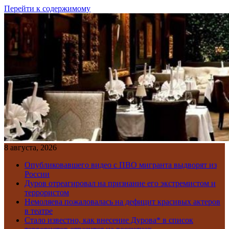
Перейти к содержимому
8 августа, 2026
Опубликовавшего видео с ПВО мигранта выдворят из
России
Дуров отреагировал на признание его экстремистом и
террористом
Немоляева пожаловалась на дефицит красивых актеров
в театре
Стало известно, как внесение Дурова* в список