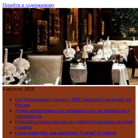
Перейти к содержимому
6 августа, 2026
Опубликовавшего видео с ПВО мигранта выдворят из
России
Дуров отреагировал на признание его экстремистом и
террористом
Немоляева пожаловалась на дефицит красивых актеров
в театре
Стало известно, как внесение Дурова* в список