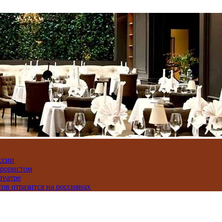
ссии
ррористом
театре
тов отразится на россиянах