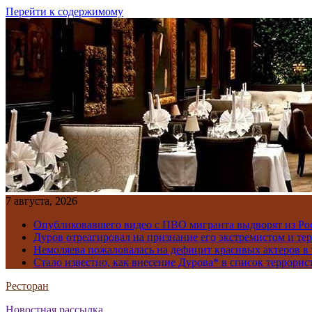
Перейти к содержимому
7 августа, 2026
Опубликовавшего видео с ПВО мигранта выдворят из Ро
Дуров отреагировал на признание его экстремистом и те
Немоляева пожаловалась на дефицит красивых актеров в 
Стало известно, как внесение Дурова* в список террорис
Ресторан
Новостная рассылка