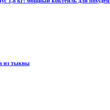
ус 1,8 кг: мощный коктейль для похуде
а из тыквы