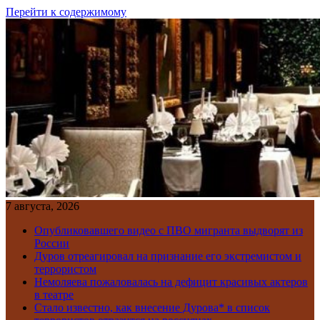
Перейти к содержимому
7 августа, 2026
Опубликовавшего видео с ПВО мигранта выдворят из
России
Дуров отреагировал на признание его экстремистом и
террористом
Немоляева пожаловалась на дефицит красивых актеров
в театре
Стало известно, как внесение Дурова* в список