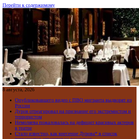
Перейти к содержимому
8 августа, 2026
Опубликовавшего видео с ПВО мигранта выдворят из
России
Дуров отреагировал на признание его экстремистом и
террористом
Немоляева пожаловалась на дефицит красивых актеров
в театре
Стало известно, как внесение Дурова* в список