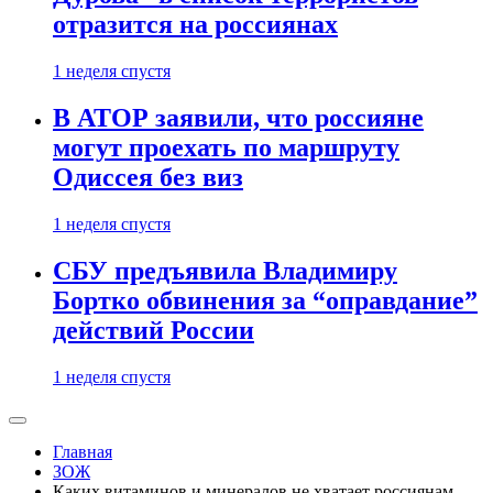
отразится на россиянах
1 неделя спустя
В АТОР заявили, что россияне
могут проехать по маршруту
Одиссея без виз
1 неделя спустя
СБУ предъявила Владимиру
Бортко обвинения за “оправдание”
действий России
1 неделя спустя
Главная
ЗОЖ
Каких витаминов и минералов не хватает россиянам,