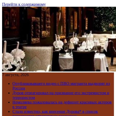
Перейти к содержимому
7 августа, 2026
Опубликовавшего видео с ПВО мигранта выдворят из
России
Дуров отреагировал на признание его экстремистом и
террористом
Немоляева пожаловалась на дефицит красивых актеров
в театре
Стало известно, как внесение Дурова* в список