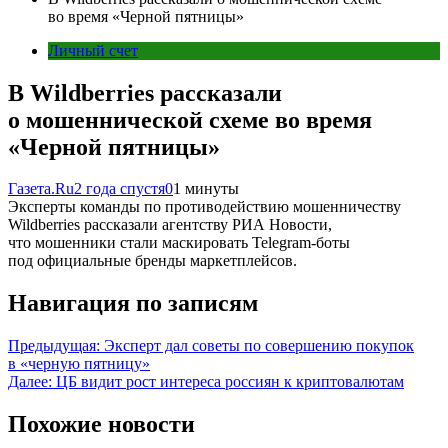
во время «Черной пятницы»
Личный счет
В Wildberries рассказали
о мошеннической схеме во время
«Черной пятницы»
Газета.Ru
2 года спустя
0
1 минуты
Эксперты команды по противодействию мошенничеству
Wildberries рассказали агентству РИА Новости,
что мошенники стали маскировать Telegram-боты
под официальные бренды маркетплейсов.
Навигация по записям
Предыдущая:
Эксперт дал советы по совершению покупок
в «черную пятницу»
Далее:
ЦБ видит рост интереса россиян к криптовалютам
Похожие новости