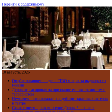
Перейти к содержимому
10 августа, 2026
Опубликовавшего видео с ПВО мигранта выдворят из
России
Дуров отреагировал на признание его экстремистом и
террористом
Немоляева пожаловалась на дефицит красивых актеров
в театре
Стало известно, как внесение Дурова* в список