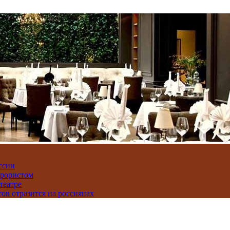
ссии
ррористом
театре
тов отразится на россиянах