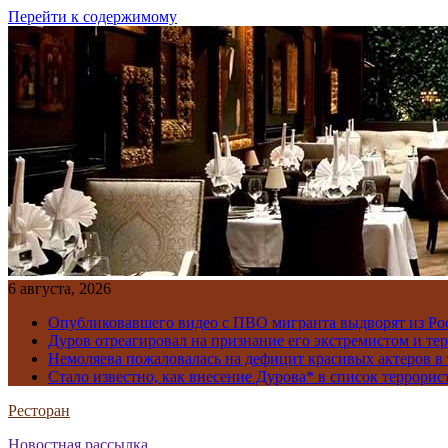
Перейти к содержимому
6 августа, 2026
Опубликовавшего видео с ПВО мигранта выдворят из Ро
Дуров отреагировал на признание его экстремистом и те
Немоляева пожаловалась на дефицит красивых актеров в 
Стало известно, как внесение Дурова* в список террорис
Ресторан
Новостная рассылка