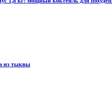
ус 1,8 кг: мощный коктейль для похуде
а из тыквы