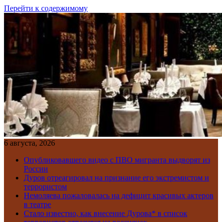
Перейти к содержимому
6 августа, 2026
Опубликовавшего видео с ПВО мигранта выдворят из
России
Дуров отреагировал на признание его экстремистом и
террористом
Немоляева пожаловалась на дефицит красивых актеров
в театре
Стало известно, как внесение Дурова* в список