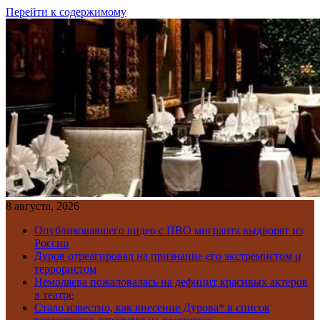
Перейти к содержимому
8 августа, 2026
Опубликовавшего видео с ПВО мигранта выдворят из
России
Дуров отреагировал на признание его экстремистом и
террористом
Немоляева пожаловалась на дефицит красивых актеров
в театре
Стало известно, как внесение Дурова* в список