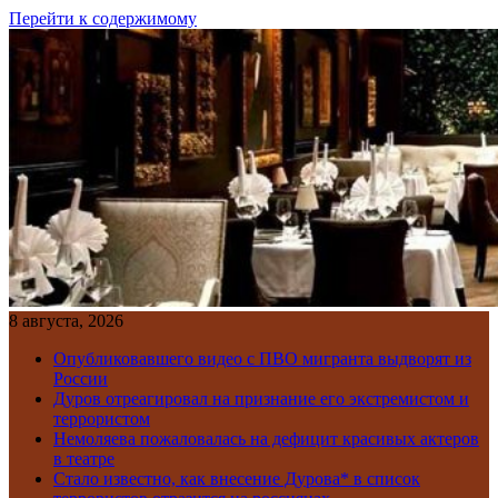
Перейти к содержимому
8 августа, 2026
Опубликовавшего видео с ПВО мигранта выдворят из
России
Дуров отреагировал на признание его экстремистом и
террористом
Немоляева пожаловалась на дефицит красивых актеров
в театре
Стало известно, как внесение Дурова* в список