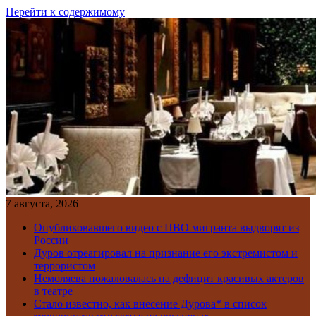
Перейти к содержимому
7 августа, 2026
Опубликовавшего видео с ПВО мигранта выдворят из
России
Дуров отреагировал на признание его экстремистом и
террористом
Немоляева пожаловалась на дефицит красивых актеров
в театре
Стало известно, как внесение Дурова* в список