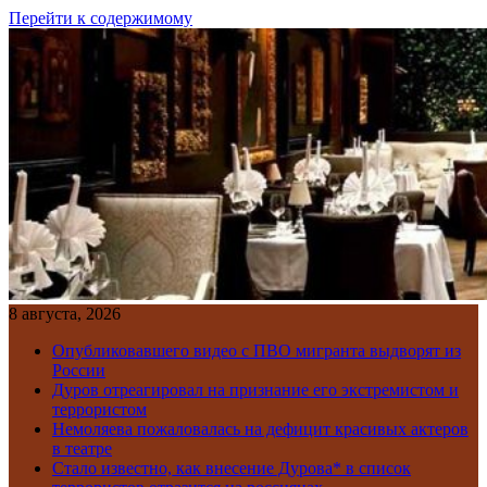
Перейти к содержимому
8 августа, 2026
Опубликовавшего видео с ПВО мигранта выдворят из
России
Дуров отреагировал на признание его экстремистом и
террористом
Немоляева пожаловалась на дефицит красивых актеров
в театре
Стало известно, как внесение Дурова* в список