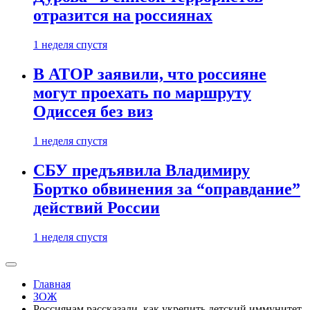
отразится на россиянах
1 неделя спустя
В АТОР заявили, что россияне
могут проехать по маршруту
Одиссея без виз
1 неделя спустя
СБУ предъявила Владимиру
Бортко обвинения за “оправдание”
действий России
1 неделя спустя
Главная
ЗОЖ
Россиянам рассказали, как укрепить детский иммунитет