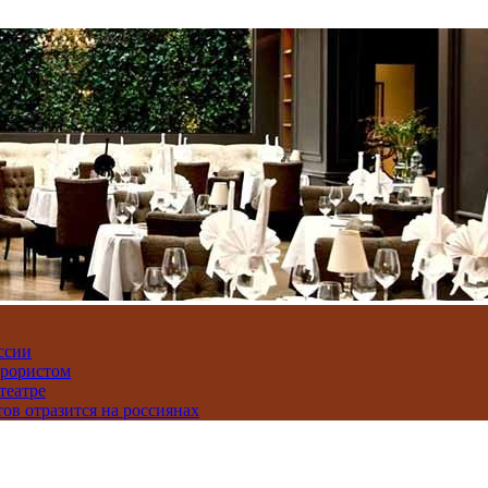
ссии
ррористом
театре
тов отразится на россиянах