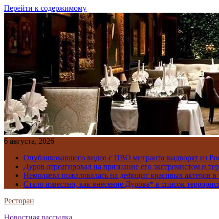
Перейти к содержимому
6 августа, 2026
Опубликовавшего видео с ПВО мигранта выдворят из Ро
Дуров отреагировал на признание его экстремистом и те
Немоляева пожаловалась на дефицит красивых актеров в 
Стало известно, как внесение Дурова* в список террорис
Ресторан
Новостная рассылка