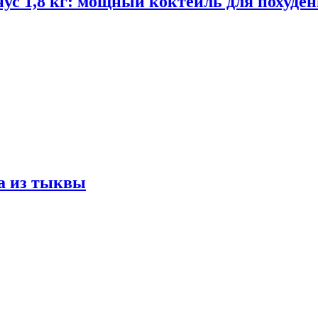
ус 1,8 кг: мощный коктейль для похуде
а из тыквы