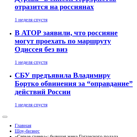
отразится на россиянах
1 неделя спустя
В АТОР заявили, что россияне
могут проехать по маршруту
Одиссея без виз
1 неделя спустя
СБУ предъявила Владимиру
Бортко обвинения за “оправдание”
действий России
1 неделя спустя
Главная
Шоу-бизнес
«Серые схемы»: бывшая жена Гогунского подала