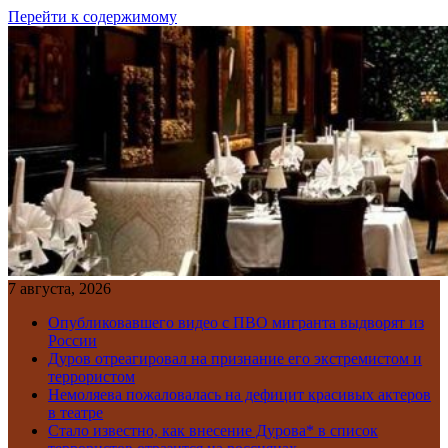
Перейти к содержимому
7 августа, 2026
Опубликовавшего видео с ПВО мигранта выдворят из
России
Дуров отреагировал на признание его экстремистом и
террористом
Немоляева пожаловалась на дефицит красивых актеров
в театре
Стало известно, как внесение Дурова* в список