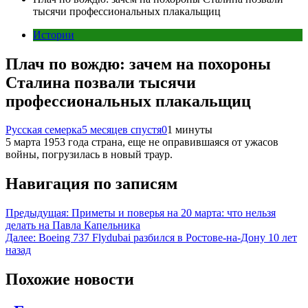
тысячи профессиональных плакальщиц
Истории
Плач по вождю: зачем на похороны
Сталина позвали тысячи
профессиональных плакальщиц
Русская семерка
5 месяцев спустя
0
1 минуты
5 марта 1953 года страна, еще не оправившаяся от ужасов
войны, погрузилась в новый траур.
Навигация по записям
Предыдущая:
Приметы и поверья на 20 марта: что нельзя
делать на Павла Капельника
Далее:
Boeing 737 Flydubai разбился в Ростове-на-Дону 10 лет
назад
Похожие новости