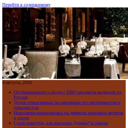
Перейти к содержимому
8 августа, 2026
Опубликовавшего видео с ПВО мигранта выдворят из
России
Дуров отреагировал на признание его экстремистом и
террористом
Немоляева пожаловалась на дефицит красивых актеров
в театре
Стало известно, как внесение Дурова* в список