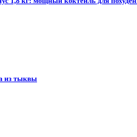
ус 1,8 кг: мощный коктейль для похуде
а из тыквы