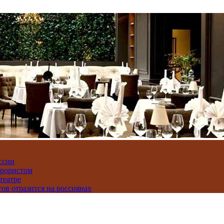
ссии
ррористом
театре
тов отразится на россиянах