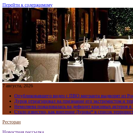
Перейти к содержимому
7 августа, 2026
Опубликовавшего видео с ПВО мигранта выдворят из Ро
Дуров отреагировал на признание его экстремистом и те
Немоляева пожаловалась на дефицит красивых актеров в 
Стало известно, как внесение Дурова* в список террорис
Ресторан
Новостная рассылка