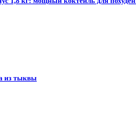
ус 1,8 кг: мощный коктейль для похуде
а из тыквы