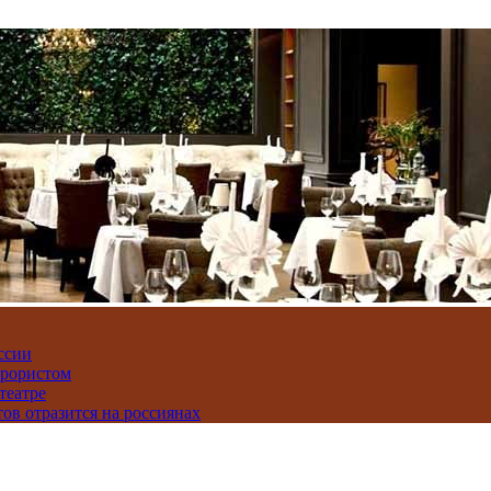
ссии
ррористом
театре
тов отразится на россиянах