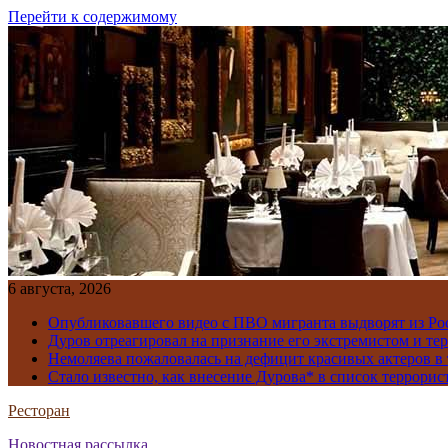
Перейти к содержимому
6 августа, 2026
Опубликовавшего видео с ПВО мигранта выдворят из Ро
Дуров отреагировал на признание его экстремистом и те
Немоляева пожаловалась на дефицит красивых актеров в 
Стало известно, как внесение Дурова* в список террорис
Ресторан
Новостная рассылка