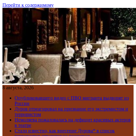
Перейти к содержимому
8 августа, 2026
Опубликовавшего видео с ПВО мигранта выдворят из
России
Дуров отреагировал на признание его экстремистом и
террористом
Немоляева пожаловалась на дефицит красивых актеров
в театре
Стало известно, как внесение Дурова* в список