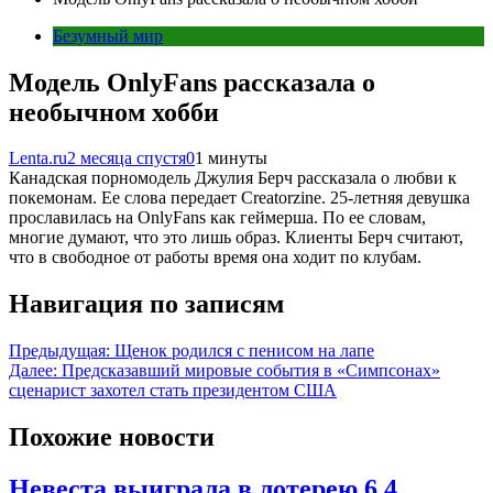
Безумный мир
Модель OnlyFans рассказала о
необычном хобби
Lenta.ru
2 месяца спустя
0
1 минуты
Канадская порномодель Джулия Берч рассказала о любви к
покемонам. Ее слова передает Creatorzine. 25-летняя девушка
прославилась на OnlyFans как геймерша. По ее словам,
многие думают, что это лишь образ. Клиенты Берч считают,
что в свободное от работы время она ходит по клубам.
Навигация по записям
Предыдущая:
Щенок родился с пенисом на лапе
Далее:
Предсказавший мировые события в «Симпсонах»
сценарист захотел стать президентом США
Похожие новости
Невеста выиграла в лотерею 6,4