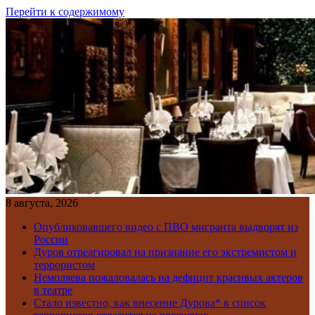
Перейти к содержимому
8 августа, 2026
Опубликовавшего видео с ПВО мигранта выдворят из
России
Дуров отреагировал на признание его экстремистом и
террористом
Немоляева пожаловалась на дефицит красивых актеров
в театре
Стало известно, как внесение Дурова* в список