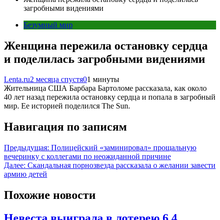
загробными видениями
Безумный мир
Женщина пережила остановку сердца
и поделилась загробными видениями
Lenta.ru
2 месяца спустя
0
1 минуты
Жительница США Барбара Бартоломе рассказала, как около
40 лет назад пережила остановку сердца и попала в загробный
мир. Ее историей поделился The Sun.
Навигация по записям
Предыдущая:
Полицейский «заминировал» прощальную
вечеринку с коллегами по неожиданной причине
Далее:
Скандальная порнозвезда рассказала о желании завести
армию детей
Похожие новости
Невеста выиграла в лотерею 6,4