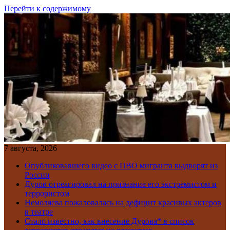
Перейти к содержимому
7 августа, 2026
Опубликовавшего видео с ПВО мигранта выдворят из
России
Дуров отреагировал на признание его экстремистом и
террористом
Немоляева пожаловалась на дефицит красивых актеров
в театре
Стало известно, как внесение Дурова* в список