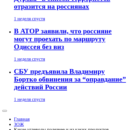
отразится на россиянах
1 неделя спустя
В АТОР заявили, что россияне
могут проехать по маршруту
Одиссея без виз
1 неделя спустя
СБУ предъявила Владимиру
Бортко обвинения за “оправдание”
действий России
1 неделя спустя
Главная
ЗОЖ
Какие углеводы полезнее и из каких продуктов