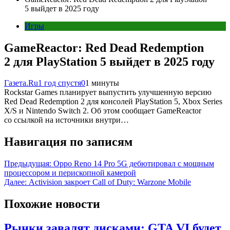
5 выйдет в 2025 году
Игры
GameReactor: Red Dead Redemption
2 для PlayStation 5 выйдет в 2025 году
Газета.Ru
1 год спустя
0
1 минуты
Rockstar Games планирует выпустить улучшенную версию
Red Dead Redemption 2 для консолей PlayStation 5, Xbox Series
X/S и Nintendo Switch 2. Об этом сообщает GameReactor
со ссылкой на источники внутри…
Навигация по записям
Предыдущая:
Oppo Reno 14 Pro 5G дебютировал с мощным
процессором и перископной камерой
Далее:
Activision закроет Call of Duty: Warzone Mobile
Похожие новости
Рынки завалят дисками: GTA VI будет