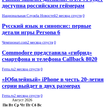
доступна российским геймерам
Национальная Служба Новостей
2 месяца спустя
0
Русский язык и синопсис: первые
детали игры Persona 6
Чемпионат.com
2 месяца спустя
0
Commodore представила «гибрид»
смартфона и телефона Callback 8020
Ferra.ru
2 месяца спустя
0
«Юбилейный» iPhone в честь 20-летия
серии выйдет в двух размерах
Ferra.ru
2 месяца спустя
0
Август 2026
Пн
Вт
Ср
Чт
Пт
Сб
Вс