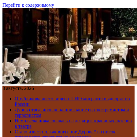
Перейти к содержимому
8 августа, 2026
Опубликовавшего видео с ПВО мигранта выдворят из
России
Дуров отреагировал на признание его экстремистом и
террористом
Немоляева пожаловалась на дефицит красивых актеров
в театре
Стало известно, как внесение Дурова* в список