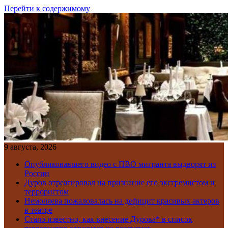
Перейти к содержимому
9 августа, 2026
Опубликовавшего видео с ПВО мигранта выдворят из
России
Дуров отреагировал на признание его экстремистом и
террористом
Немоляева пожаловалась на дефицит красивых актеров
в театре
Стало известно, как внесение Дурова* в список