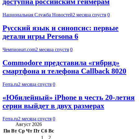
доступна российским геймерам
Национальная Служба Новостей
2 месяца спустя
0
Русский язык и синопсис: первые
детали игры Persona 6
Чемпионат.com
2 месяца спустя
0
Commodore представила «гибрид»
смартфона и телефона Callback 8020
Ferra.ru
2 месяца спустя
0
«Юбилейный» iPhone в честь 20-летия
серии выйдет в двух размерах
Ferra.ru
2 месяца спустя
0
Август 2026
Пн
Вт
Ср
Чт
Пт
Сб
Вс
1
2