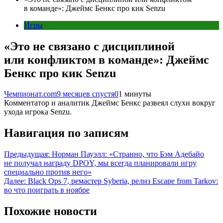
в команде»: Джеймс Бенкс про кик Senzu
Игры
«Это не связано с дисциплиной
или конфликтом в команде»: Джеймс
Бенкс про кик Senzu
Чемпионат.com
9 месяцев спустя
0
1 минуты
Комментатор и аналитик Джеймс Бенкс развеял слухи вокруг
ухода игрока Senzu.
Навигация по записям
Предыдущая:
Норман Пауэлл: «Странно, что Бэм Адебайо
не получал награду DPOY, мы всегда планировали игру
специально против него»
Далее:
Black Ops 7, ремастер Syberia, релиз Escape from Tarkov:
во что поиграть в ноябре
Похожие новости