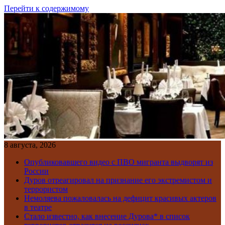
Перейти к содержимому
8 августа, 2026
Опубликовавшего видео с ПВО мигранта выдворят из
России
Дуров отреагировал на признание его экстремистом и
террористом
Немоляева пожаловалась на дефицит красивых актеров
в театре
Стало известно, как внесение Дурова* в список