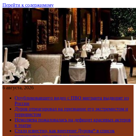
Перейти к содержимому
6 августа, 2026
Опубликовавшего видео с ПВО мигранта выдворят из
России
Дуров отреагировал на признание его экстремистом и
террористом
Немоляева пожаловалась на дефицит красивых актеров
в театре
Стало известно, как внесение Дурова* в список