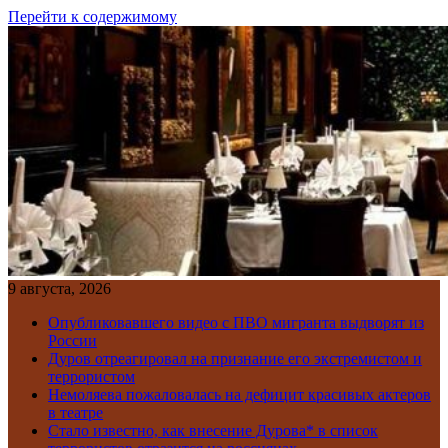
Перейти к содержимому
9 августа, 2026
Опубликовавшего видео с ПВО мигранта выдворят из
России
Дуров отреагировал на признание его экстремистом и
террористом
Немоляева пожаловалась на дефицит красивых актеров
в театре
Стало известно, как внесение Дурова* в список