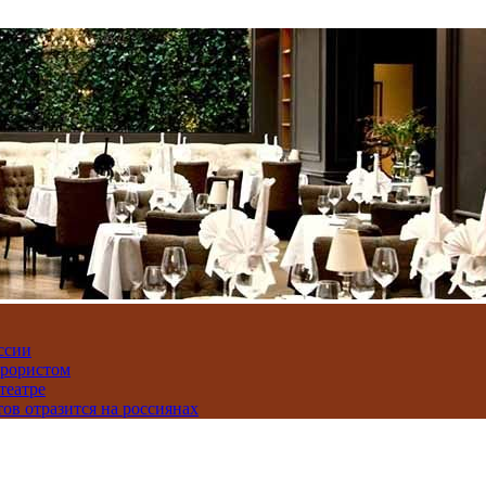
ссии
ррористом
театре
тов отразится на россиянах