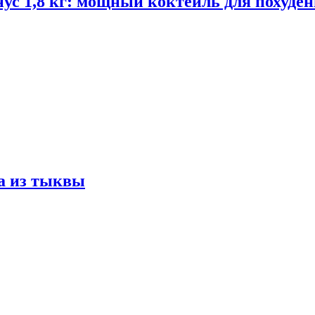
ус 1,8 кг: мощный коктейль для похуде
а из тыквы