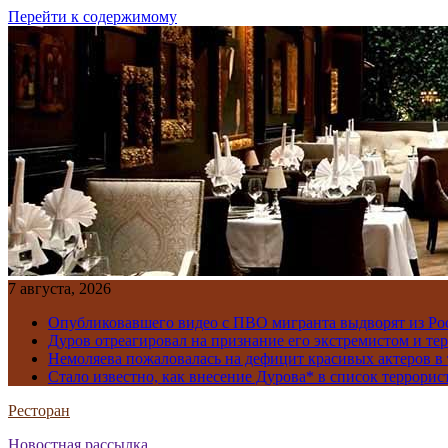
Перейти к содержимому
7 августа, 2026
Опубликовавшего видео с ПВО мигранта выдворят из Ро
Дуров отреагировал на признание его экстремистом и те
Немоляева пожаловалась на дефицит красивых актеров в 
Стало известно, как внесение Дурова* в список террорис
Ресторан
Новостная рассылка