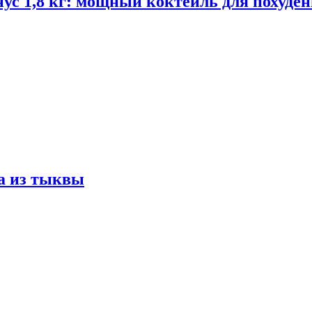
ус 1,8 кг: мощный коктейль для похуде
а из тыквы