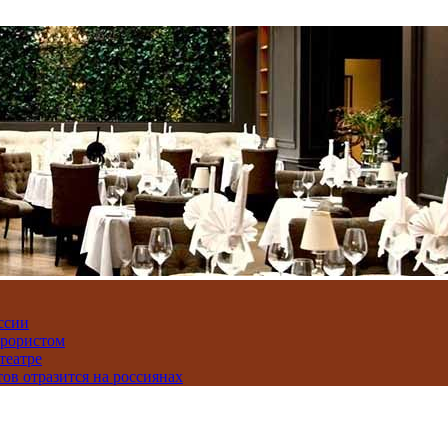
ссии
ррористом
театре
тов отразится на россиянах