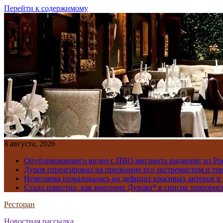
Перейти к содержимому
8 августа, 2026
Опубликовавшего видео с ПВО мигранта выдворят из Ро
Дуров отреагировал на признание его экстремистом и те
Немоляева пожаловалась на дефицит красивых актеров в 
Стало известно, как внесение Дурова* в список террорис
Ресторан
Новостная рассылка