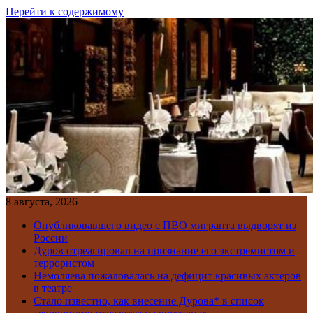
Перейти к содержимому
8 августа, 2026
Опубликовавшего видео с ПВО мигранта выдворят из
России
Дуров отреагировал на признание его экстремистом и
террористом
Немоляева пожаловалась на дефицит красивых актеров
в театре
Стало известно, как внесение Дурова* в список