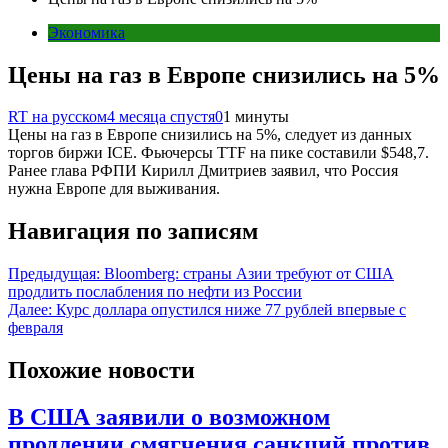
Экономика
Цены на газ в Европе снизились на 5%
RT на русском
4 месяца спустя
0
1 минуты
Цены на газ в Европе снизились на 5%, следует из данных
торгов биржи ICE. Фьючерсы TTF на пике составили $548,7.
Ранее глава РФПИ Кирилл Дмитриев заявил, что Россия
нужна Европе для выживания.
Навигация по записям
Предыдущая:
Bloomberg: страны Азии требуют от США
продлить послабления по нефти из России
Далее:
Курс доллара опустился ниже 77 рублей впервые с
февраля
Похожие новости
В США заявили о возможном
продлении смягчения санкций против