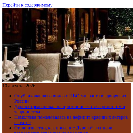
Перейти к содержимому
10 августа, 2026
Опубликовавшего видео с ПВО мигранта выдворят из
России
Дуров отреагировал на признание его экстремистом и
террористом
Немоляева пожаловалась на дефицит красивых актеров
в театре
Стало известно, как внесение Дурова* в список