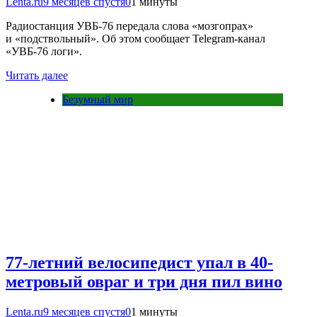
Lenta.ru
9 месяцев спустя
0
1 минуты
Радиостанция УВБ-76 передала слова «мозгопрах»
и «подствольный». Об этом сообщает Telegram-канал
«УВБ-76 логи».
Читать далее
Безумный мир
77-летний велосипедист упал в 40-
метровый овраг и три дня пил вино
Lenta.ru
9 месяцев спустя
0
1 минуты