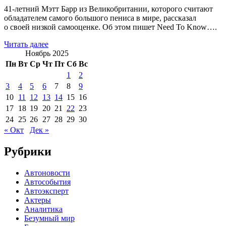
41-летний Мэтт Барр из Великобритании, которого считают
обладателем самого большого пениса в мире, рассказал
о своей низкой самооценке. Об этом пишет Need To Know….
Читать далее
Ноябрь 2025
Пн
Вт
Ср
Чт
Пт
Сб
Вс
1
2
3
4
5
6
7
8
9
10
11
12
13
14
15
16
17
18
19
20
21
22
23
24
25
26
27
28
29
30
« Окт
Дек »
Рубрики
Автоновости
Автособытия
Автоэксперт
Актеры
Аналитика
Безумный мир