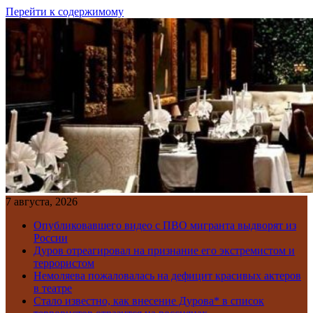
Перейти к содержимому
7 августа, 2026
Опубликовавшего видео с ПВО мигранта выдворят из
России
Дуров отреагировал на признание его экстремистом и
террористом
Немоляева пожаловалась на дефицит красивых актеров
в театре
Стало известно, как внесение Дурова* в список