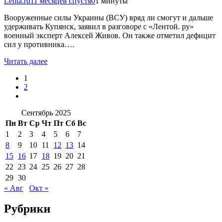
Lenta.ru
11 месяцев спустя
0
1 минуты
Вооруженные силы Украины (ВСУ) вряд ли смогут и дальше
удерживать Купянск, заявил в разговоре с «Лентой. ру»
военный эксперт Алексей Живов. Он также отметил дефицит
сил у противника….
Читать далее
1
2
Сентябрь 2025
Пн
Вт
Ср
Чт
Пт
Сб
Вс
1
2
3
4
5
6
7
8
9
10
11
12
13
14
15
16
17
18
19
20
21
22
23
24
25
26
27
28
29
30
« Авг
Окт »
Рубрики