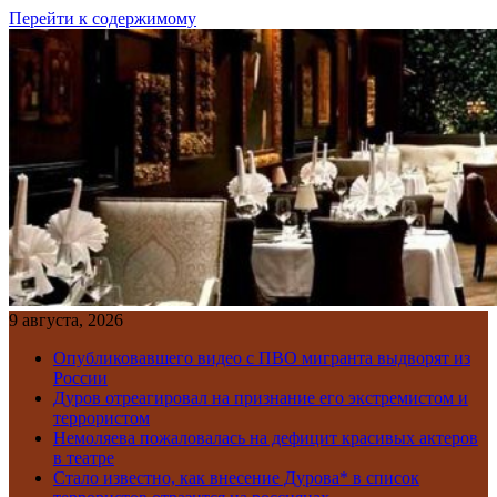
Перейти к содержимому
9 августа, 2026
Опубликовавшего видео с ПВО мигранта выдворят из
России
Дуров отреагировал на признание его экстремистом и
террористом
Немоляева пожаловалась на дефицит красивых актеров
в театре
Стало известно, как внесение Дурова* в список