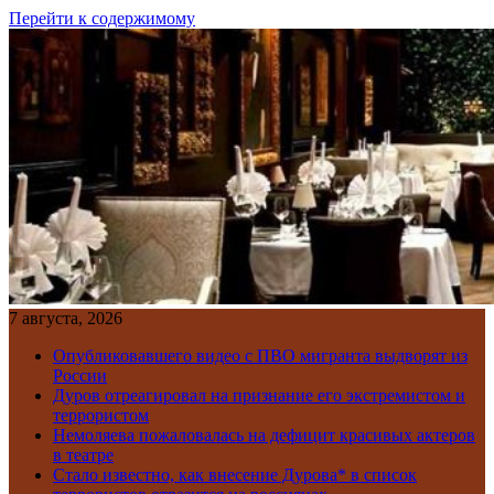
Перейти к содержимому
7 августа, 2026
Опубликовавшего видео с ПВО мигранта выдворят из
России
Дуров отреагировал на признание его экстремистом и
террористом
Немоляева пожаловалась на дефицит красивых актеров
в театре
Стало известно, как внесение Дурова* в список