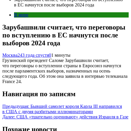
в ЕС начнутся после выборов 2024 года
В мире
Зарубашвили считает, что переговоры
по вступлению в ЕС начнутся после
выборов 2024 года
Москва24
3 года спустя
0
1 минуты
Грузинский президент Саломе Зарубашвили считает,
что переговоры о вступлении страны в Евросоюз начнутся
после парламентских выборов, назначенных на осень
следующего года. Об этом она заявила в интервью телеканала
France 24.
Навигация по записям
Предыдущая:
Бывший самолет короля Карла III направился
в США с двумя разбитыми иллюминаторами
Далее:
США «тщательно оценивают» действия Израиля в Газе
Похожие новости