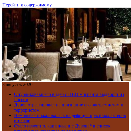
Перейти к содержимому
8 августа, 2026
Опубликовавшего видео с ПВО мигранта выдворят из
России
Дуров отреагировал на признание его экстремистом и
террористом
Немоляева пожаловалась на дефицит красивых актеров
в театре
Стало известно, как внесение Дурова* в список