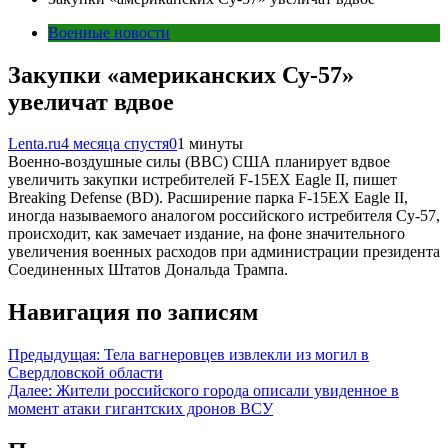
Военные новости
Закупки «американских Су-57»
увеличат вдвое
Lenta.ru
4 месяца спустя
0
1 минуты
Военно-воздушные силы (ВВС) США планирует вдвое
увеличить закупки истребителей F-15EX Eagle II, пишет
Breaking Defense (BD). Расширение парка F-15EX Eagle II,
иногда называемого аналогом российского истребителя Су-57,
происходит, как замечает издание, на фоне значительного
увеличения военных расходов при администрации президента
Соединенных Штатов Дональда Трампа.
Навигация по записям
Предыдущая:
Тела вагнеровцев извлекли из могил в
Свердловской области
Далее:
Жители российского города описали увиденное в
момент атаки гигантских дронов ВСУ