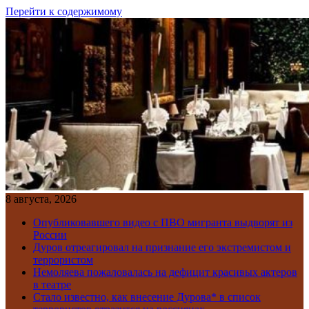
Перейти к содержимому
8 августа, 2026
Опубликовавшего видео с ПВО мигранта выдворят из
России
Дуров отреагировал на признание его экстремистом и
террористом
Немоляева пожаловалась на дефицит красивых актеров
в театре
Стало известно, как внесение Дурова* в список