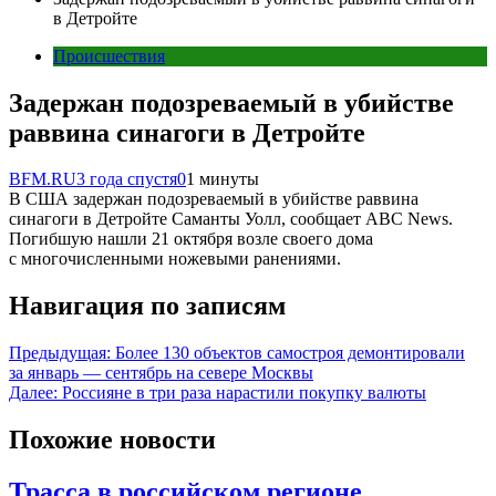
в Детройте
Происшествия
Задержан подозреваемый в убийстве
раввина синагоги в Детройте
BFM.RU
3 года спустя
0
1 минуты
В США задержан подозреваемый в убийстве раввина
синагоги в Детройте Саманты Уолл, сообщает АВС News.
Погибшую нашли 21 октября возле своего дома
с многочисленными ножевыми ранениями.
Навигация по записям
Предыдущая:
Более 130 объектов самостроя демонтировали
за январь — сентябрь на севере Москвы
Далее:
Россияне в три раза нарастили покупку валюты
Похожие новости
Трасса в российском регионе