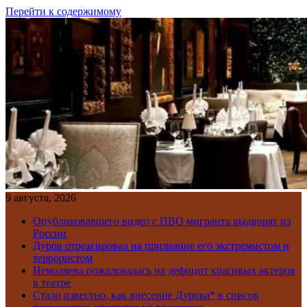
Перейти к содержимому
9 августа, 2026
Опубликовавшего видео с ПВО мигранта выдворят из
России
Дуров отреагировал на признание его экстремистом и
террористом
Немоляева пожаловалась на дефицит красивых актеров
в театре
Стало известно, как внесение Дурова* в список