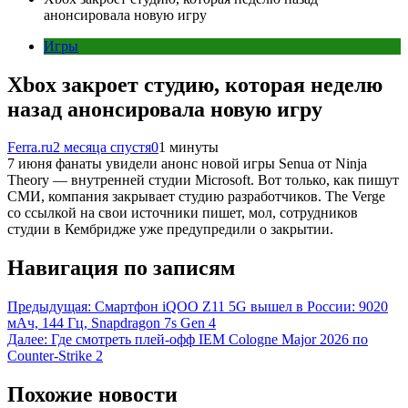
анонсировала новую игру
Игры
Xbox закроет студию, которая неделю
назад анонсировала новую игру
Ferra.ru
2 месяца спустя
0
1 минуты
7 июня фанаты увидели анонс новой игры Senua от Ninja
Theory — внутренней студии Microsoft. Вот только, как пишут
СМИ, компания закрывает студию разработчиков. The Verge
со ссылкой на свои источники пишет, мол, сотрудников
студии в Кембридже уже предупредили о закрытии.
Навигация по записям
Предыдущая:
Смартфон iQOO Z11 5G вышел в России: 9020
мАч, 144 Гц, Snapdragon 7s Gen 4
Далее:
Где смотреть плей-офф IEM Cologne Major 2026 по
Counter-Strike 2
Похожие новости